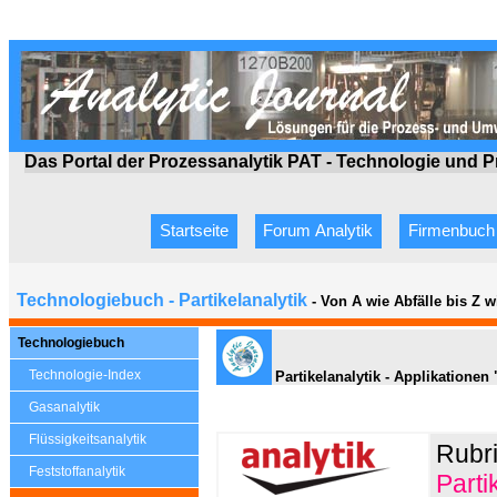
Das Portal der Prozessanalytik PAT - Technologie
und P
Startseite
Forum Analytik
Firmenbuch
Technologiebuch - Partikelanalytik
- Von A wie Abfälle bis Z 
Technologiebuch
Technologie-Index
Partikelanalytik - Applikationen
Gasanalytik
Flüssigkeitsanalytik
Rubr
Feststoffanalytik
Parti