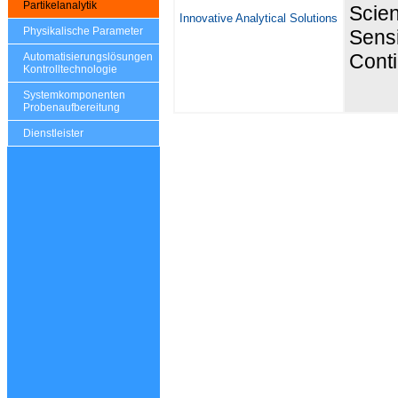
Partikelanalytik
Scien
Innovative Analytical Solutions
Physikalische Parameter
Sensi
Cont
Automatisierungslösungen
Kontrolltechnologie
Systemkomponenten
Probenaufbereitung
Dienstleister