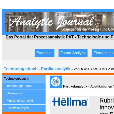
Das Portal der Prozessanalytik PAT - Technologie
und P
Startseite
Forum Analytik
Firmenbuch
Technologiebuch - Partikelanalytik
- Von A wie Abfälle bis Z 
Technologiebuch
Technologie-Index
Partikelanalytik - Applikationen
Gasanalytik
Rubri
Flüssigkeitsanalytik
Innov
Feststoffanalytik