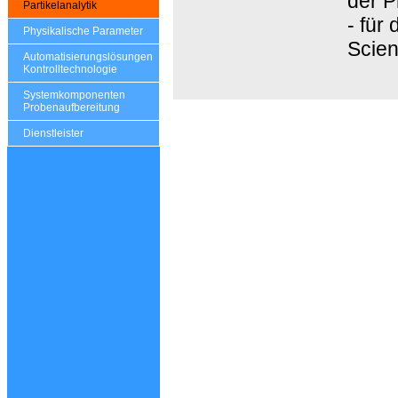
der P
Partikelanalytik
- für
Physikalische Parameter
Scien
Automatisierungslösungen
Kontrolltechnologie
Systemkomponenten
Probenaufbereitung
Dienstleister