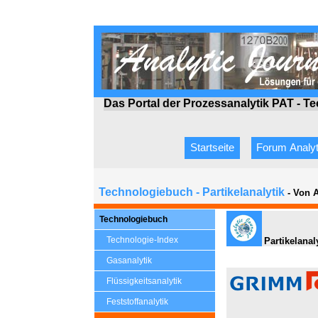
Das Portal der Prozessanalytik PAT - T
Startseite
Forum Analyt
Technologiebuch - Partikelanalytik
- Von 
Technologiebuch
Technologie-Index
Partikelanal
Gasanalytik
Flüssigkeitsanalytik
Feststoffanalytik