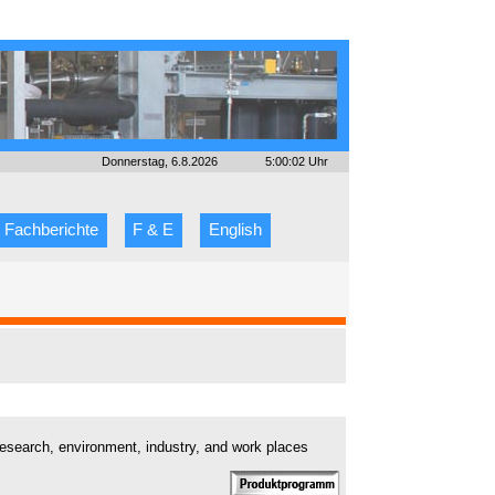
Donnerstag, 6.8.2026
5:00:02 Uhr
Fachberichte
F & E
English
research, environment, industry, and work places