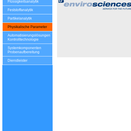
Flüssigkeitsanalytik
Feststoffanalytik
Partikelanalytik
Physikalische Parameter
Automatisierungslösungen
Kontrolltechnologie
Systemkomponenten
Probenaufbereitung
Dienstleister