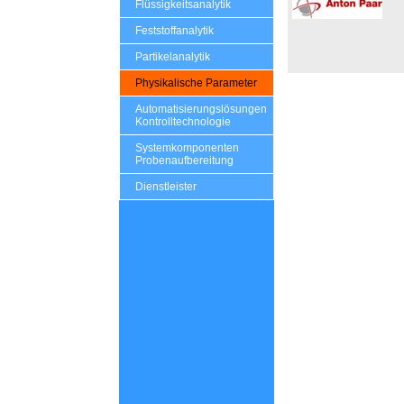
Flüssigkeitsanalytik
Feststoffanalytik
Partikelanalytik
Physikalische Parameter
Automatisierungslösungen
Kontrolltechnologie
Systemkomponenten
Probenaufbereitung
Dienstleister