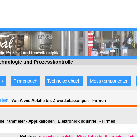
echnologie
und Prozesskontrolle
ik
Firmenbuch
Technologiebuch
Messkomponenten
eter
- Von A wie Abfälle bis Z wie Zulassungen
-
Firmen
he Parameter - Applikationen "Elektroniokindustrie" - Firmen
Rubriken:
Flüssigkeitsanalytik -
Physikalische Parameter
- Autom