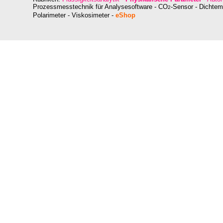
Prozessmesstechnik für
Analysesoftware - CO
-Sensor - Dichte
2
Polarimeter - Viskosimeter
-
eShop