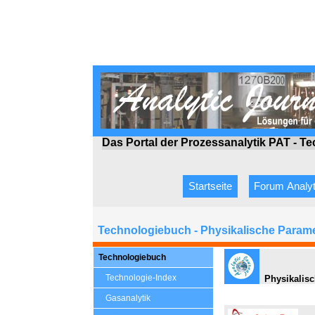
Das Portal der Prozessanalytik PAT - T
Startseite
Forum Analyt
Technologiebuch - Physikalische Param
Technologiebuch
Technologie-Index
Physikalisc
Gasanalytik