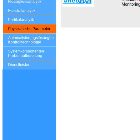
Flüssigkeitsanalytik
Monitorin
Feststoffanalytik
Partikelanalytik
Physikalische Parameter
Automatisierungslösungen
Kontrolltechnologie
Systemkomponenten
Probenaufbereitung
Dienstleister