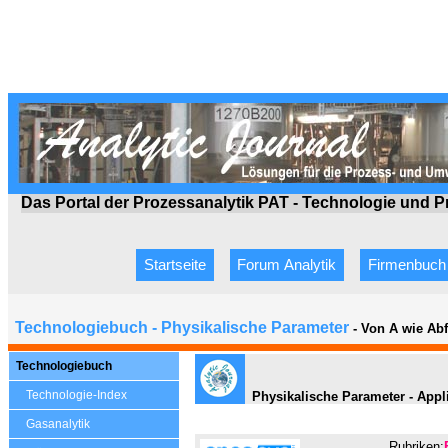
Das Portal der Prozessanalytik PAT - Technologie
und P
Startseite
Forum Analytik
Firmenbuch
Technologiebuch - Physikalische Parameter
- Von A wie Ab
Technologiebuch
Technologie-Index
Physikalische Parameter - Appl
Gasanalytik
Rubriken: