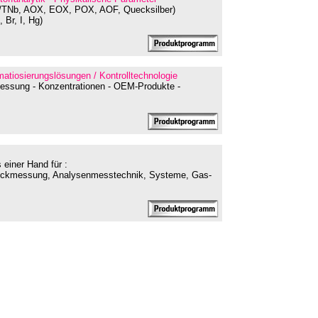
OC/TNb, AOX, EOX, POX, AOF, Quecksilber)
 Br, I, Hg)
atiosierungslösungen / Kontrolltechnologie
messung - Konzentrationen - OEM-Produkte -
einer Hand für :
uckmessung, Analysenmesstechnik, Systeme, Gas-