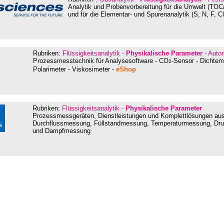
Analytik und Probenvorbereitung für die Umwelt (T
und für die Elementar- und Spurenanalytik (S, N, F, Cl,
Rubriken:
Flüssigkeitsanalytik -
Physikalische Parameter
- Autom
Prozessmesstechnik für
Analysesoftware - CO
-Sensor - Dichte
2
Polarimeter - Viskosimeter
-
eShop
Rubriken:
Flüssigkeitsanalytik -
Physikalische Parameter
Prozessmessgeräten, Dienstleistungen und Komplettlösungen aus 
Durchflussmessung, Füllstandmessung, Temperaturmessung, Dr
und Dampfmessung