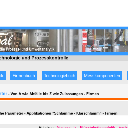
echnologie
und Prozesskontrolle
ik
Firmenbuch
Technologiebuch
Messkomponenten
eter
- Von A wie Abfälle bis Z wie Zulassungen
-
Firmen
he Parameter - Applikationen "Schlämme - Klärschlamm" - Firmen
Rubriken :
Gasanalytik
-
Flüssigkeitsanalytik
- Fests