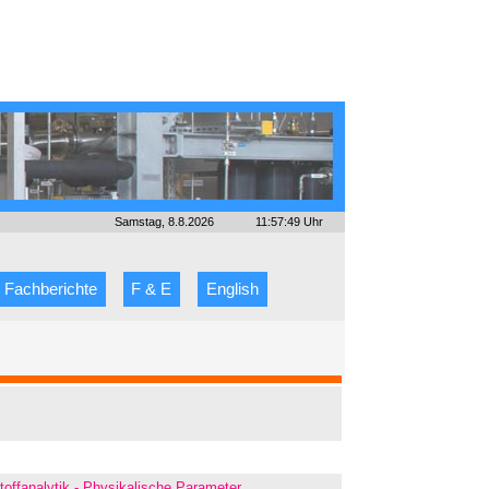
Samstag, 8.8.2026
11:57:49 Uhr
Fachberichte
F & E
English
toffanalytik - Physikalische Parameter