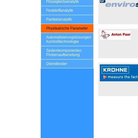
Flüssigkeitsanalytik
Feststoffanalytik
Partikelanalytik
Physikalische Parameter
Automatisierungslösungen
Kontrolltechnologie
Systemkomponenten
Probenaufbereitung
Dienstleister