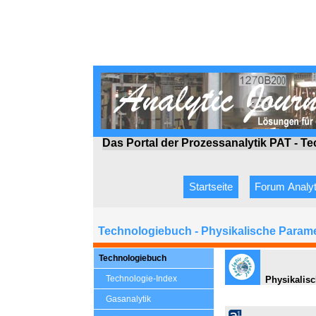
Das Portal der Prozessanalytik PAT - T
Startseite
Forum Analyt
Technologiebuch - Physikalische Param
Technologiebuch
Technologie-Index
Physikalisc
Gasanalytik