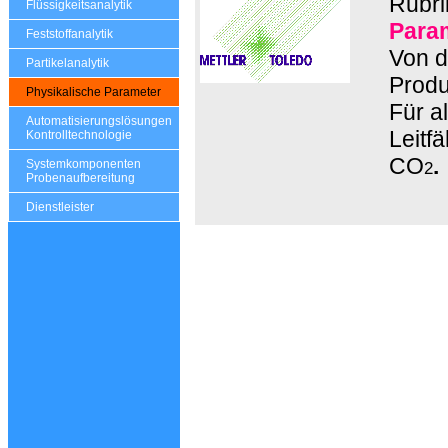
Rubri
Flüssigkeitsanalytik
Para
Feststoffanalytik
Von d
Partikelanalytik
Produ
Physikalische Parameter
Für a
Automatisierungslösungen
Leitfä
Kontrolltechnologie
CO
.
Systemkomponenten
2
Probenaufbereitung
Dienstleister