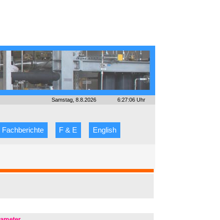
Samstag, 8.8.2026
6:27:06 Uhr
Fachberichte
F & E
English
rameter