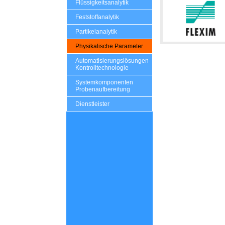
Flüssigkeitsanalytik
Feststoffanalytik
Partikelanalytik
Physikalische Parameter
Automatisierungslösungen
Kontrolltechnologie
Systemkomponenten
Probenaufbereitung
Dienstleister