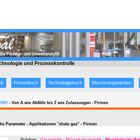
echnologie
und Prozesskontrolle
ik
Firmenbuch
Technologiebuch
Messkomponenten
eter
- Von A wie Abfälle bis Z wie Zulassungen
-
Firmen
he Parameter - Applikationen "shale gas" - Firmen
Rubriken :
Gasanalytik - Flüssigkeitsanalytik -
Physikalische Pa