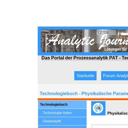
Das Portal der Prozessanalytik PAT - T
Startseite
Forum Analyt
Technologiebuch - Physikalische Param
Technologiebuch
Technologie-Index
Physikalisc
Gasanalytik