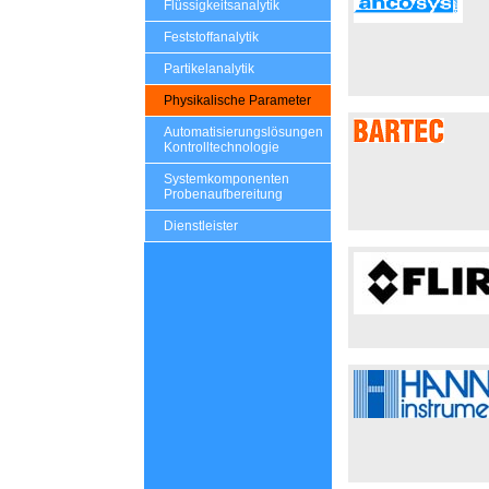
Flüssigkeitsanalytik
Feststoffanalytik
Partikelanalytik
Physikalische Parameter
Automatisierungslösungen
Kontrolltechnologie
Systemkomponenten
Probenaufbereitung
Dienstleister