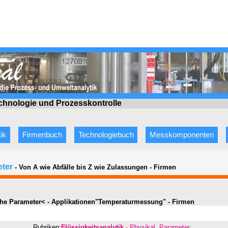
echnologie
und Prozesskontrolle
ik
Firmenbuch
Technologiebuch
Messkomponenten
eter
- Von A wie Abfälle bis Z wie Zulassungen
-
Firmen
he Parameter< - Applikationen"
Temperaturmessung" - Firmen
Rubriken:
Flüssigkeitsanalytik
- Physikal. Parameter