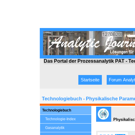
Das Portal der Prozessanalytik PAT - T
Startseite
Forum Analyt
Technologiebuch - Physikalische Param
Technologiebuch
Technologie-Index
Physikalisc
Gasanalytik