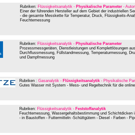
Rubriken:
Flüssigkeitsanalytik -
Physikalische Parameter
- Auto
Einer der führenden Hersteller auf dem Gebiet der industriellen S
- die gesamte Messkette für Temperatur, Druck, Flüssigkeits-Ana
Feuchtemessung
Rubriken:
Flüssigkeitsanalytik -
Physikalische Parameter
Prozessmessgeräten, Dienstleistungen und Komplettlösungen aus 
Durchflussmessung, Füllstandmessung, Temperaturmessung, Dr
und Dampfmessung
Rubriken :
Gasanalytik -
Flüssigkeitsanalytik
- Physikalische Pa
Gutes Wasser mit System - Mess- und Regeltechnik für die onli
Rubriken:
Flüssigkeitsanalytik -
Feststoffanalytik
Feuchtemessung, Wassergehaltsbestimmung und Schichtdicken in 
- in Baustoffen - Futtermitteln -Schüttgütern - Diesel - Farben - Pi