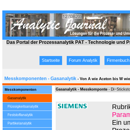
Das Portal der Prozessanalytik PAT - Technologie
und P
Startseite
Forum Analytik
Firmenbuch
Messkomponenten - Gasanalytik
- Von A wie Aceton bis W wi
Gasanalytik -
Messkomponte
-
D
i~Sticksto
Messkomponenten
Gasanalytik
Rubri
Flüssigkeitsanalytik
Param
Feststoffanalytik
Ein u
Partikelanalytik