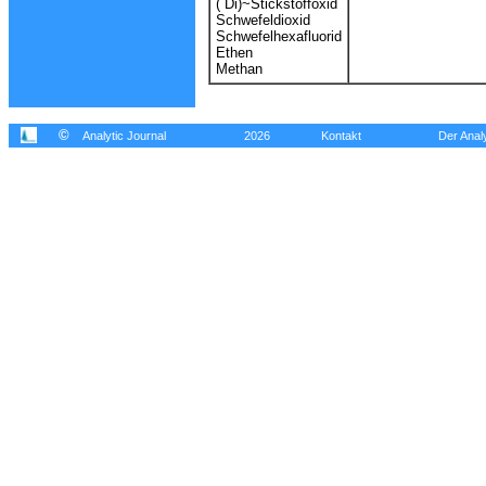
( Di)~Stickstoffoxid
Schwefeldioxid
Schwefelhexafluorid
Ethen
Methan
©
Analytic Journal
2026
Kontakt
Der Analy