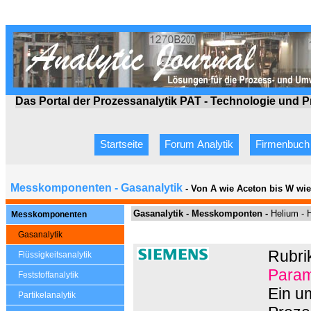
Das Portal der Prozessanalytik PAT - Technologie
und P
Startseite
Forum Analytik
Firmenbuch
Messkomponenten - Gasanalytik
- Von A wie Aceton bis W wi
Gasanalytik -
Messkomponten -
Helium - 
Messkomponenten
Gasanalytik
Rubri
Flüssigkeitsanalytik
Param
Feststoffanalytik
Ein u
Partikelanalytik