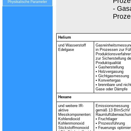
Proze
Physikalische Parameter
- Gas
Proze
Helium
und Wasserstoff
Gasreinheitsmessun
Edelgase
in Prozessen zur Fü
Produktionsverfahre
zur Sicherstellung de
Produktqualität
•
Gasherstellung
•
Holzvergasung
•
Gichtgasmessung
•
Konvertergas
•
brennbare und nich
Gase oder Dämpfe
Hexane
und weitere IR-
Emissionsmessung
aktive
gemäß 13 BImSchV
Messkomponenten:
Raumluftüberwachu
Kohlendioxid
• Fruchtlager
Kohlenmonoxid
• Prozessführung
Stickstoffmonoxid
• Feuerungs optimie