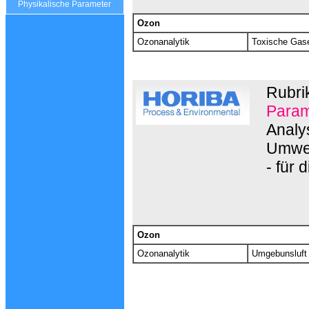
Physikalische Parameter
Ozon
Ozonanalytik
Toxische Gas
Rubri
Parame
Analy
Umwe
- für
Ozon
Ozonanalytik
Umgebunsluft