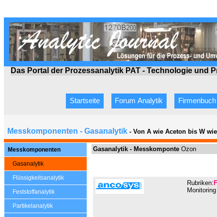
Das Portal der Prozessanalytik PAT - Technologie
und P
Startseite
Forum Analytik
Firmenbuch
Messkomponenten - Gasanalytik
- Von A wie Aceton bis W wi
Gasanalytik -
Messkomponte
Ozon
Messkomponenten
Gasanalytik
Flüssigkeitsanalytik
Rubriken:
F
Monitorin
Feststoffanalytik
Partikelanalytik