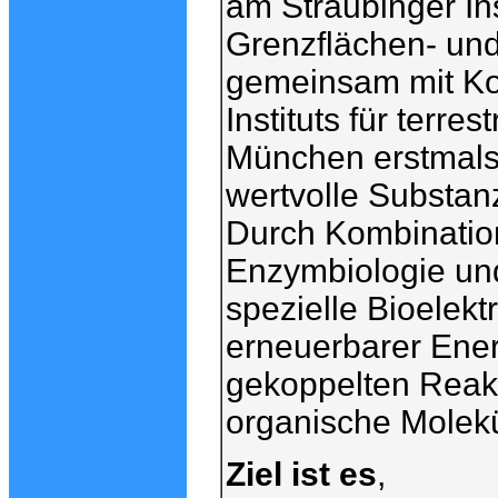
am Straubinger Inst
Grenzflächen- und
gemeinsam mit Ko
Instituts für terr
München erstmals 
wertvolle Substan
Durch Kombination
Enzymbiologie und
spezielle Bioelekt
erneuerbarer Ener
gekoppelten Reakt
organische Molekü
Ziel ist es
,