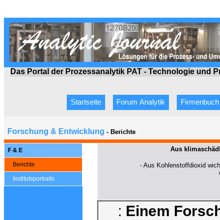
Das Portal der Prozessanalytik PAT - Technologie
und P
Startseite
Forum Analytik
Firmenbuch
Forschung & Entwicklung
- Berichte
Aus klimaschäd
F & E
Berichte
- Aus Kohlenstoffdioxid wic
Institutsportraits
:
Einem Forsche