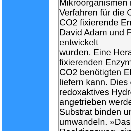
Mikroorganismen i
Verfahren für die
CO2 fixierende En
David Adam und Pr
entwickelt
wurden. Eine Hera
fixierenden Enzyme
CO2 benötigten El
liefern kann. Die
redoxaktives Hydr
angetrieben werde
Substrat binden u
umwandeln. »Das Ve