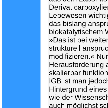
Derivat carboxylie
Lebewesen wichtig
das bislang anspr
biokatalytischem 
»Das ist bei weite
strukturell anspru
modifizieren.« Nun
Herausforderung a
skalierbar funktio
IGB ist man jedoc
Hintergrund eines 
wie der Wissenscha
auch möglichst sc