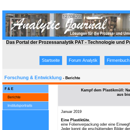
Das Portal der Prozessanalytik PAT - Technologie
und P
Startseite
Forum Analytik
Firmenbuch
Forschung & Entwicklung
- Berichte
F & E
Kampf dem Plastikmüll: Na
aus bi
Berichte
Institutsportraits
Januar 2019
Eine Plastiktüte
,
eine Folienverpackung oder eine Einwegfla
Jeder kennt die erschütternden Bilder d