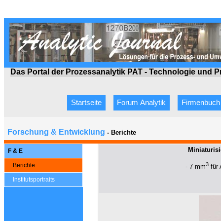
Das Portal der Prozessanalytik PAT - Technologie
und P
Startseite
Forum Analytik
Firmenbuch
Forschung & Entwicklung
- Berichte
Miniaturis
F & E
3
Berichte
- 7 mm
für 
Institutsportraits