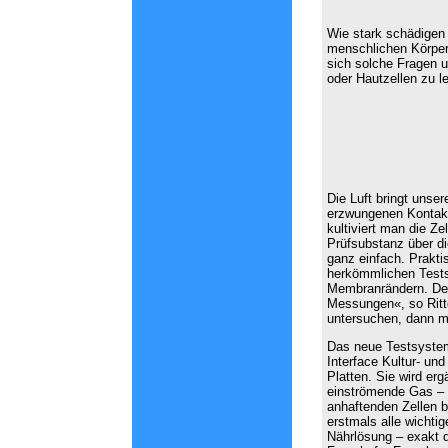
Wie stark schädigen 
menschlichen Körper 
sich solche Fragen u
oder Hautzellen zu l
Die Luft bringt unse
erzwungenen Kontakt
kultiviert man die Z
Prüfsubstanz über di
ganz einfach. Prakti
herkömmlichen Testsy
Membranrändern. Desh
Messungen«, so Ritte
untersuchen, dann m
Das neue Testsystem
Interface Kultur- un
Platten. Sie wird er
einströmende Gas – u
anhaftenden Zellen b
erstmals alle wicht
Nährlösung – exakt d