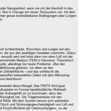
er Nanopartikel, wenn sie mit der Atemluft in den
6. Mai in Chicago ein neues Testsystem vor, mit dem
nter genau kontrollierbaren Bedingungen über Lungen-
en
 und Schleimhäute, Bronchien und Lungen auf den
hen, die aus den jeweiligen Geweben stammen. »Dazu
 umspült wird und leitet dann von oben Luft mit der
xperimentelle Medizin ITEM in Hannover. Theoretisch
urde, allerdings bis heute Probleme: »Bei den
ährlösung getrennt, vor allem an den
r Zelloberfläche – und das verfälscht die
hadstoffen behandelten Zellen mit dem Mikroskop
se beeinflusst.
rwindet diese Mängel: Das PRIT® Air/Liquid
turplatte im Format handelsüblicher Multiwell-
Das Kulturgefäß ist so konstruiert, dass das
flüssigkeit hat. Die Trägermembran mit den
lef Ritter. Mit dem System lassen sich außerdem
 Druck und Strömungsgeschwindigkeit von Luft und
und Empfindlichkeit der Untersuchungen«, so der