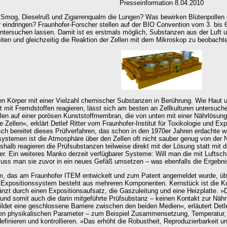
Presseinformation 8.04.2010
Smog, Dieselruß und Zigarrenqualm die Lungen? Was bewirken Blütenpollen od
eindringen? Fraunhofer-Forscher stellen auf der BIO Convention vom 3. bis 
ntersuchen lassen. Damit ist es erstmals möglich, Substanzen aus der Luft u
eiten und gleichzeitig die Reaktion der Zellen mit dem Mikroskop zu beobacht
ren Körper mit einer Vielzahl chemischer Substanzen in Berührung. Wie Haut
 mit Fremdstoffen reagieren, lässt sich am besten an Zellkulturen untersuc
ellen auf einer porösen Kunststoffmembran, die von unten mit einer Nährlösung
e Zellen«, erklärt Detlef Ritter vom Fraunhofer-Institut für Toxikologie und E
sch bereitet dieses Prüfverfahren, das schon in den 1970er Jahren erdachte w
stemen ist die Atmosphäre über den Zellen oft nicht sauber genug von der N
alb reagieren die Prüfsubstanzen teilweise direkt mit der Lösung statt mit de
r. Ein weiteres Manko derzeit verfügbarer Systeme: Will man die mit Luftsc
uss man sie zuvor in ein neues Gefäß umsetzen – was ebenfalls die Ergebnis
, das am Fraunhofer ITEM entwickelt und zum Patent angemeldet wurde, übe
d Expositionssystem besteht aus mehreren Komponenten. Kernstück ist die Kul
gänzt durch einen Expositionsaufsatz, die Gaszuleitung und eine Heizplatte. »
nd somit auch die darin mitgeführte Prüfsubstanz – keinen Kontakt zur Nähr
ildet eine geschlossene Barriere zwischen den beiden Medien«, erläutert Det
igen physikalischen Parameter – zum Beispiel Zusammensetzung, Temperatur,
efinieren und kontrollieren. »Das erhöht die Robustheit, Reproduzierbarkeit 