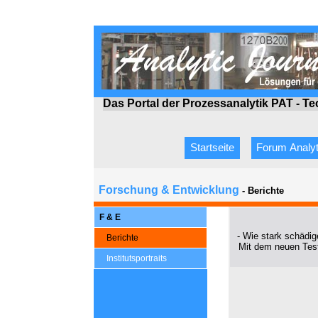
Das Portal der Prozessanalytik PAT - T
Startseite
Forum Analyt
Forschung & Entwicklung
- Berichte
F & E
- Wie stark schädi
Berichte
Mit dem neuen Test
Institutsportraits