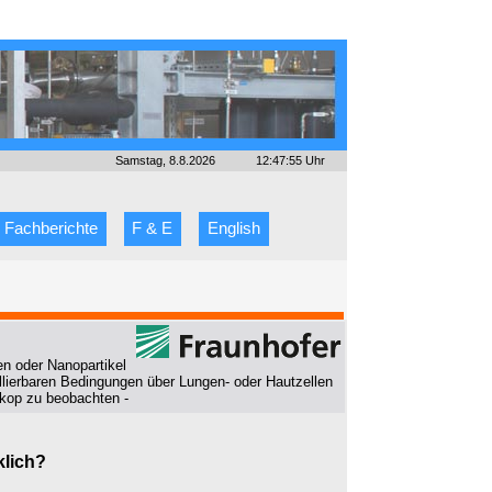
Samstag, 8.8.2026
12:47:55 Uhr
Fachberichte
F & E
English
n oder Nanopartikel
llierbaren Bedingungen über Lungen- oder Hautzellen
skop zu beobachten -
klich?