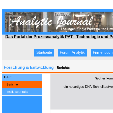
Das Portal der Prozessanalytik PAT - Technologie
und P
Startseite
Forum Analytik
Firmenbuch
Forschung & Entwicklung
- Berichte
F & E
Woher kom
Berichte
- ein neuartiges DNA-Schnelltestve
Institutsportraits