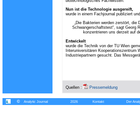
biotechnologisches Fachwissen.
Nun ist die Technologie ausgereift,
wurde in einem Fachjournal publiziert un
„Die Bakterien werden zerstört, die 
Schwangerschaftstest“, sagt Georg Re
konzentrieren uns derzeit auf 
Entwickelt
wurde die Technik von der TU Wien gemei
Interuniversitären Kooperationszentrum W
Industriepartnern gesucht. Das Messgerä
Quellen :
Pressemeldung
©
Analytic Journal
2026
Kontakt
Der Analy