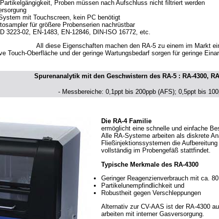
artikelgängigkeit, Proben müssen nach Aufschluss nicht filtriert werden
ersorgung
System mit Touchscreen, kein PC benötigt
tosampler für größere Probenserien nachrüstbar
 D 3223-02, EN-1483, EN-12846, DIN-ISO 16772, etc.
All diese Eigenschaften machen den RA-5 zu einem im Markt ei
ive Touch-Oberfläche und der geringe Wartungsbedarf sorgen für geringe Eina
Spurenanalytik mit den Geschwistern des RA-5 : RA-4300, R
- Messbereiche: 0,1ppt bis 200ppb (AFS); 0,5ppt bis 10
Die RA-4 Familie
ermöglicht eine schnelle und einfache B
Alle RA-Systeme arbeiten als diskrete A
Fließinjektionssystemen die Aufbereitun
vollständig im Probengefäß stattfindet.
Typische Merkmale des RA-4300
Geringer Reagenzienverbrauch mit ca. 80
Partikelunempfindlichkeit und
Robustheit gegen Verschleppungen
Alternativ zur CV-AAS ist der RA-4300 a
arbeiten mit interner Gasversorgung.