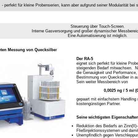
- perfekt für kleine Probenserien, kann aber aufgrund seiner Modularität bei
Steuerung über Touch-Screen.
Interne Gasversorgung und großer dynamischer Messbereic
Eine Automatisierung ist möglich.
reten Messung von Quecksilbe
r
Der RA-5
eignet sich perfekt für kleine Prob
steigenden Bedarf mitwachsen. Nic
die Genauigkeit und Performance, 
Bestimmung von Quecksilber in a
Sein weiter Messbereich von
0,0025 ng / 5 ml (
gepaart mit einfachstem Handling
kostengünstigen Partner.
Seine wichtigsten Eigenschafte
Reduktion des Bedarfs an Zinn(II)
Fließinjektionssystemen und damit
Unempfindlich gegen Verschleppu