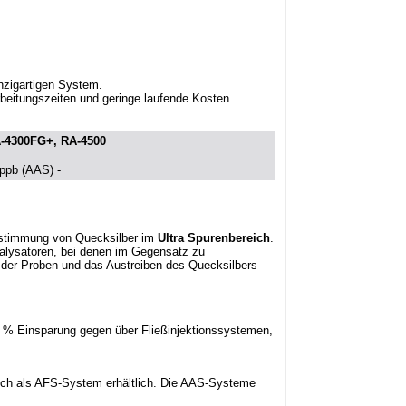
nzigartigen System.
rbeitungszeiten und geringe laufende Kosten.
A-4300FG+, RA-4500
0ppb (AAS) -
estimmung von Quecksilber im
Ultra
Spurenbereich
.
nalysatoren, bei denen im Gegensatz zu
g der Proben und das Austreiben des Quecksilbers
 % Einsparung gegen über Fließinjektionssystemen,
uch als AFS-System erhältlich. Die AAS-Systeme