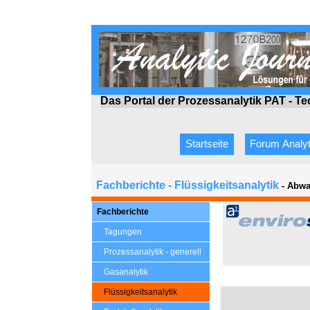
Das Portal der Prozessanalytik PAT - T
Startseite
Forum Analyt
Fachberichte - Flüssigkeitsanalytik
- Abwa
Fachberichte
Tagungen
Prozessanalytik - generell
Gasanalytik
Flüssigkeitsanalytik