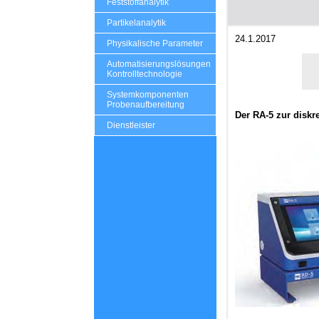
Feststoffanalytik
Partikelanalytik
24.1.2017
Physikalische Parameter
Automatisierungslösungen
Kontrolltechnologie
Systemkomponenten
Probenaufbereitung
Der RA-5 zur disk
Dienstleister