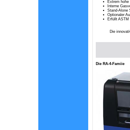
Extrem hohe P
Interne Gasv
Stand-Alone 
Optionaler Au
Erfüllt ASTM
Die innovat
Die RA-4-Famiie