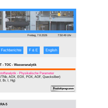
Freitag, 7.8.2026
7:50:49 Uhr
Fachberichte
F & E
English
AT - TOC - Wasseranalytik
toffanalytik - Physikalische Parameter
OC/TNb, AOX, EOX, POX, AOF, Quecksilber)
, Br, I, Hg)
 RA-5