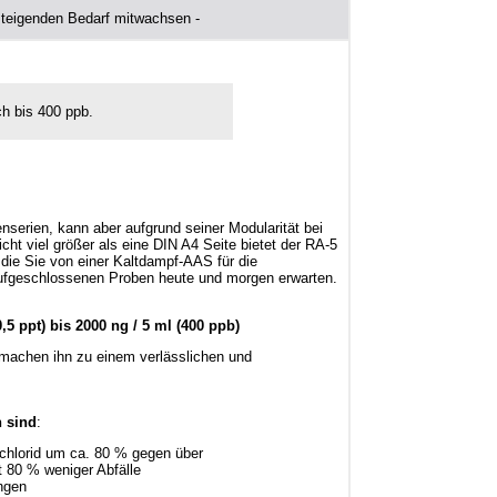
 steigenden Bedarf mitwachsen -
h bis 400 ppb.
enserien, kann aber aufgrund seiner Modularität bei
ht viel größer als eine DIN A4 Seite bietet der RA-5
die Sie von einer Kaltdampf-AAS für die
ufgeschlossenen Proben heute und morgen erwarten.
0,5 ppt) bis 2000 ng / 5 ml (400 ppb)
 machen ihn zu einem verlässlichen und
n sind
:
-chlorid um ca. 80 % gegen über
 80 % weniger Abfälle
ngen