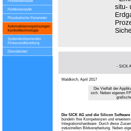
Feststoffanalytik
situ-
Partikelanalytik
Erdga
Physikalische Parameter
Proze
Automatisierungslösungen
Siche
Kontrolltechnologie
Systemkomponenten
Probenaufbereitung
Dienstleister
- SICK 
Waldkirch, April 2017
Die Vielfalt der Appli
sich. Neben eigenen FPG
grafisch
Die SICK AG und die Silicon Softwar
bündeln Ihre Kompetenzen und erweite
Integrationshardware. Durch diese Zusamm
industriellen Bildverarbeitung. Neben ei