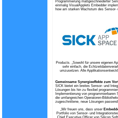
Programmierung maßgeschneiderter Senso
einmalig VisualApplets Embedder impleme
how am starken Wachstum des Sensor- un
Products. „Sowohl für unsere eigenen A
sehr einfach, die Echtzeitdatenvera
umzusetzen. Alle Applikationsentwickl
Gemeinsame Synergieeffekte zum Vort
SICK bietet ein breites Sensor- und Inte
Lösungen bis hin zu flexibel programmi
Implementierung von programmierbaren S
die umfangreichen Operatoren-Bibliothek
zugeschnittene, neue Lösungen passend z
„Wir freuen uns, dass unser
Embedd
Portfolio von Sensor- und Integrationst
Chief Executive Officer von Silicon So