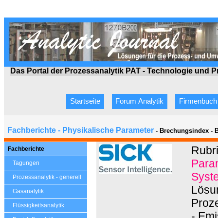
Das Portal der Prozessanalytik PAT - Technologie
und P
Startseite
Forum Analytik
Firmenbuch
Fachberichte - Physikalische Parameter
- Brechungsindex - Br
Rubr
Fachberichte
Param
Tagungen
Syste
Prozessanalytik - generell
Lösun
Gasanalytik
Proz
Flüssigkeitsanalytik
- Em