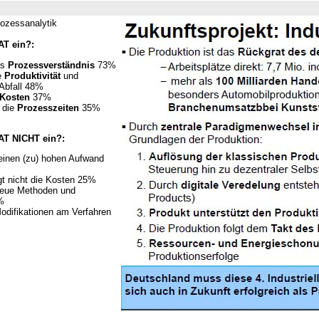
ozessanalytik
AT ein?:
as
Prozessverständnis
73%
e
Produktivität
und
 Abfall 48%
Kosten
37%
t die
Prozesszeiten
35%
AT NICHT ein?:
 einen (zu) hohen Aufwand
gt nicht die Kosten 25%
neue Methoden und
%
odifikationen am Verfahren