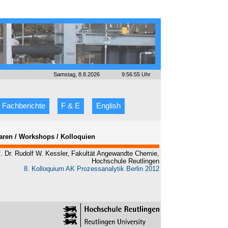
Samstag, 8.8.2026
9:56:55 Uhr
Fachberichte
F & E
English
inaren / Workshops / Kolloquien
f. Dr. Rudolf W. Kessler, Fakultät Angewandte Chemie,
Hochschule Reutlingen
8. Kolloquium AK Prozessanalytik Berlin 2012