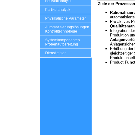
Feststoffanalytik
Ziele der Prozessan
Partikelanalytik
Rationalisier
automatisiert
Physikalische Parameter
Pro-aktives P
Qualitätsma
Automatisierungslösungen
Integration de
Kontrolltechnologie
Produktion un
Anlagenverfü
Systemkomponenten
Anlagensicher
Probenaufbereitung
Erhöhung der
gleichzeitiger
Dienstleister
Produktionseff
Product
Funct