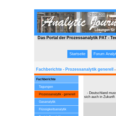
Das Portal der Prozessanalytik PAT - T
Startseite
Forum Analyt
Fachberichte - Prozessanalytik generell
Fachberichte
Tagungen
- Deutschland muss
Prozessanalytik - generell
sich auch in Zukunft
Gasanalytik
Flüssigkeitsanalytik