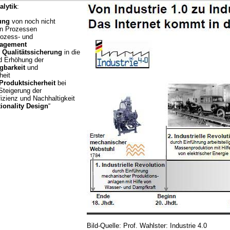
alytik
:
ung
von noch nicht
en Prozessen
rozess- und
nagement
r
Qualitätssicherung
in die
d Erhöhung der
gbarkeit
und
heit
Produktsicherheit
bei
 Steigerung der
izienz und Nachhaltigkeit
ionality Design
“
Bild-Quelle: Prof. Wahlster: Industrie 4.0