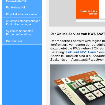
Feststoffanalytik
Partikelanalytik
Physikalische Parameter
Automatisierungslösungen
Kontrolltechnologie
Systemkomponenten
Der Online-Service von KWS SAA
Probenaufbereitung
Der moderne Landwirt wird täglich m
Dienstleister
konfrontiert, von denen der persönl
dazu bietet die KWS neben TOP Sort
Beratung:
CultiVent KWS Farm Servi
Spezielle Rubriken sind u.a.
Schadbi
Zuckerrüben,
Aussaatstärkerechner