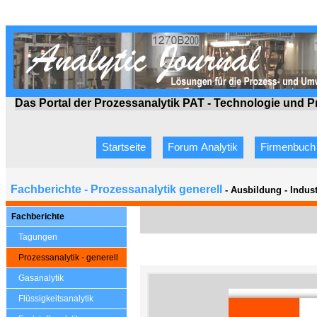
Das Portal der Prozessanalytik PAT - Technologie
und P
Startseite
Forum Analytik
Firmenbuch
Fachberichte - Prozessanalytik generell
- Ausbildung - Indus
Fachberichte
Tagungen
Prozessanalytik - generell
Gasanalytik
Flüssigkeitsanalytik