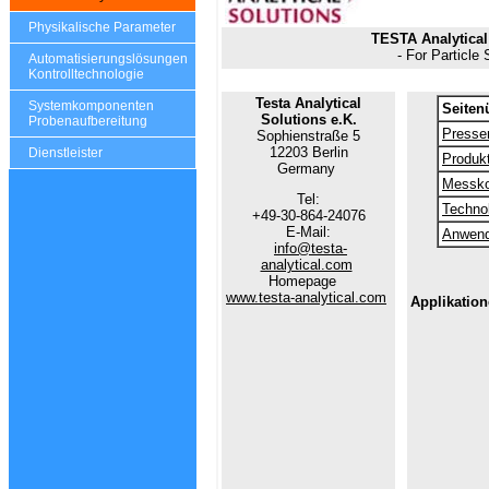
Physikalische Parameter
TESTA Analytical
- For Particle
Automatisierungslösungen
Kontrolltechnologie
Testa Analytical
Systemkomponenten
Seiten
Solutions e.K.
Probenaufbereitung
Presse
Sophienstraße 5
12203 Berlin
Dienstleister
Produk
Germany
Messk
Tel:
Techno
+49-30-864-24076
E-Mail:
Anwend
info@testa-
analytical.com
Homepage
www.testa-analytical.com
Applikation