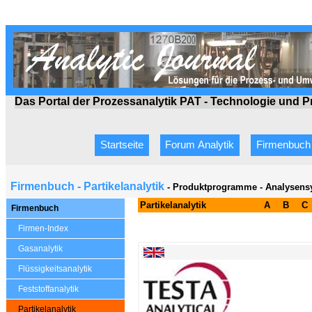
Das Portal der Prozessanalytik PAT - Technologie
und P
Startseite
Forum Analytik
Firmenbuch
Firmenbuch - Partikelanalytik
- Produktprogramme - Analysens
Partikelanalytik
A
B
C
Firmenbuch
Firmen-Index
Gasanalytik
Flüssigkeitsanalytik
Feststoffanalytik
Partikelanalytik