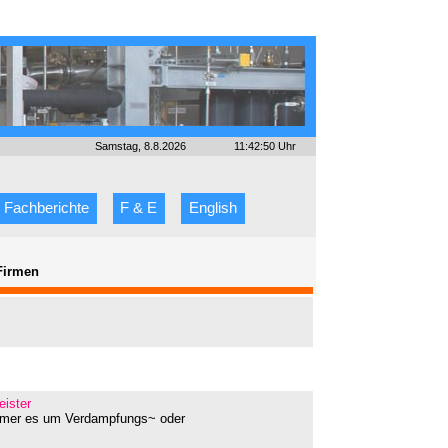
Samstag, 8.8.2026
11:42:50 Uhr
Fachberichte
F & E
English
Firmen
eister
immer es um Verdampfungs~ oder