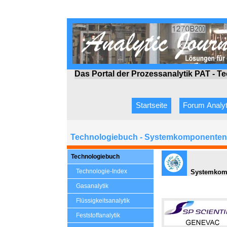
Das Portal der Prozessanalytik PAT - T
Startseite
Forum Analyt
Technologiebuch - Systemkomponenten 
Technologiebuch
Technologie-Index
Systemkomp
Gasanalytik
Flüssigkeitsanalytik
Feststoffanalytik