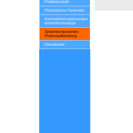
Partikelanalytik
Physikalische Parameter
Automatisierungslösungen
Kontrolltechnologie
Systemkomponenten
Probenaufbereitung
Dienstleister