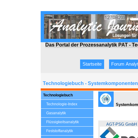
Das Portal der Prozessanalytik PAT - T
Startseite
Forum Analyt
Technologiebuch - Systemkomponenten 
Technologiebuch
Technologie-Index
Systemkomp
Gasanalytik
Flüssigkeitsanalytik
AGT-PSG GmbH 
Feststoffanalytik