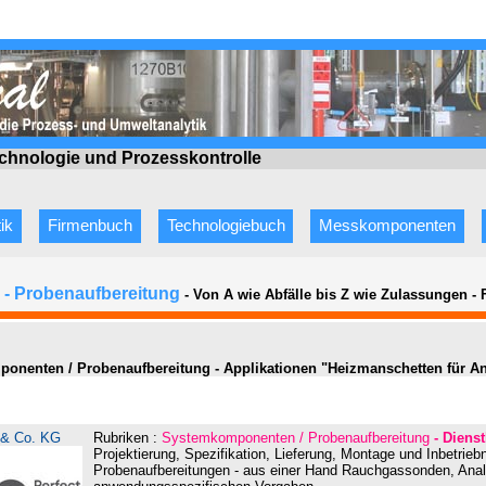
echnologie
und Prozesskontrolle
ik
Firmenbuch
Technologiebuch
Messkomponenten
- Probenaufbereitung
- Von A wie Abfälle bis Z wie Zulassungen
-
onenten / Probenaufbereitung - Applikationen "Heizmanschetten für An
& Co. KG
Rubriken :
Systemkomponenten / Probenaufbereitung
- Dienst
Projektierung, Spezifikation, Lieferung, Montage und Inbetrie
Probenaufbereitungen - aus einer Hand Rauchgassonden, Ana