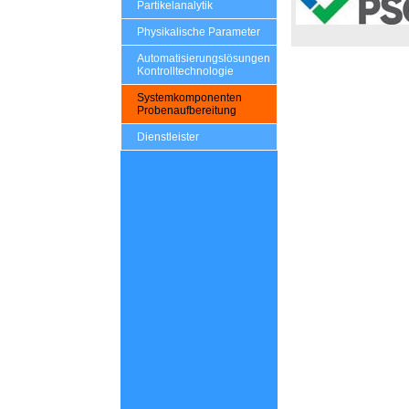
Partikelanalytik
Physikalische Parameter
Automatisierungslösungen
Kontrolltechnologie
Systemkomponenten
Probenaufbereitung
Dienstleister