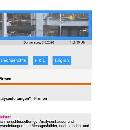
Donnerstag, 6.8.2026
4:11:30 Uhr
Fachberichte
F & E
English
Firmen
alysenleitungen" - Firmen
leister
bnahme schlüsselfertiger Analysenhäuser und
lysenleitungen und Messgaskühler, nach kunden- und