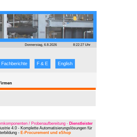
Donnerstag, 6.8.2026
8:22:27 Uhr
Fachberichte
F & E
English
Firmen
temkomponenten / Probenaufbereitung -
Dienstleister
ustrie 4.0 - Komplette Automatisierungslösungen für
terbildung -
E-Procurement und eShop