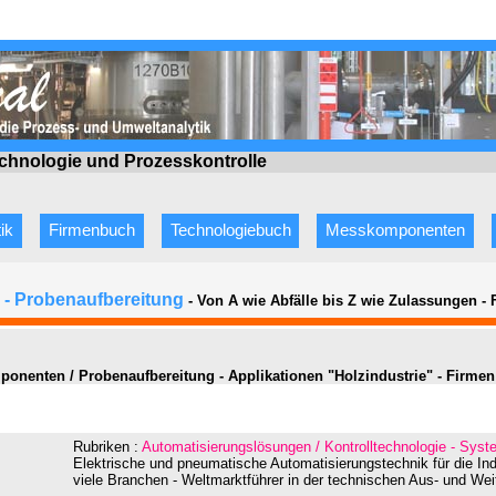
echnologie
und Prozesskontrolle
ik
Firmenbuch
Technologiebuch
Messkomponenten
- Probenaufbereitung
- Von A wie Abfälle bis Z wie Zulassungen
-
onenten / Probenaufbereitung - Applikationen "Holzindustrie" - Firmen
Rubriken :
Automatisierungslösungen / Kontrolltechnologie - Sys
Elektrische und pneumatische Automatisierungstechnik für die Ind
viele Branchen - Weltmarktführer in der technischen Aus- und Wei