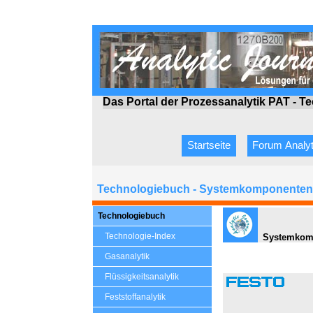
Das Portal der Prozessanalytik PAT - T
Startseite
Forum Analyt
Technologiebuch - Systemkomponenten 
Technologiebuch
Technologie-Index
Systemkomp
Gasanalytik
Flüssigkeitsanalytik
Feststoffanalytik