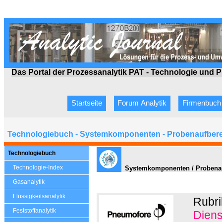
Das Portal der Prozessanalytik PAT - Technologie
und P
Startseite
Forum Analytik
Firmenbuch
Technologiebuch - Systemkomponenten - Probenaufbere
Technologiebuch
Technologie-Index
Systemkomponenten / Probenauf
Gasanalytik
Flüssigkeitsanalytik
Rubri
Feststoffanalytik
Diens