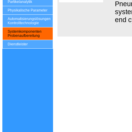
Partikelanalytik
Pneum
syste
Physikalische Parameter
end c
Automatisierungslösungen
Kontrolltechnologie
Systemkomponenten
Probenaufbereitung
Dienstleister