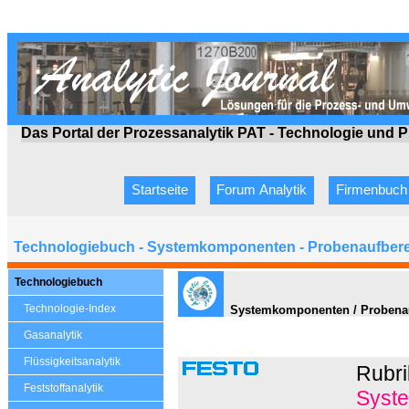
Das Portal der Prozessanalytik PAT - Technologie
und P
Startseite
Forum Analytik
Firmenbuch
Technologiebuch - Systemkomponenten - Probenaufbere
Technologiebuch
Technologie-Index
Systemkomponenten / Probenauf
Gasanalytik
Flüssigkeitsanalytik
Rubri
Feststoffanalytik
Syste