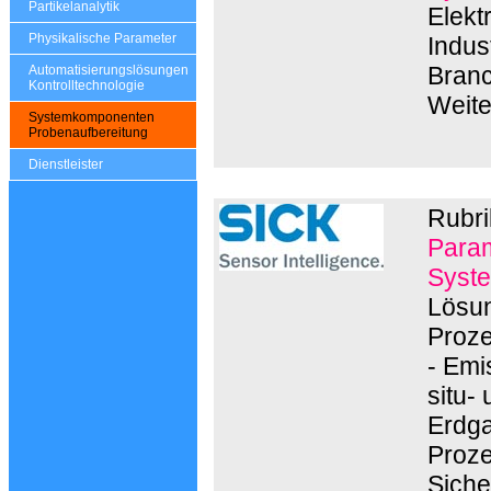
Partikelanalytik
Elekt
Physikalische Parameter
Indus
Branc
Automatisierungslösungen
Kontrolltechnologie
Weite
Systemkomponenten
Probenaufbereitung
Dienstleister
Rubri
Param
Syste
Lösun
Proze
- Emi
situ-
Erdga
Proze
Siche