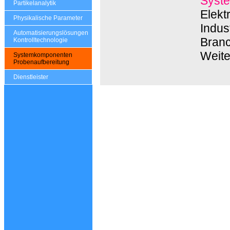
Syste
Partikelanalytik
Elekt
Physikalische Parameter
Indus
Automatisierungslösungen
Branc
Kontrolltechnologie
Weite
Systemkomponenten
Probenaufbereitung
Dienstleister