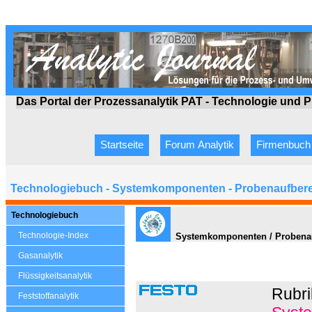
Das Portal der Prozessanalytik PAT - Technologie
und P
Startseite
Forum Analytik
Firmenbuch
Technologiebuch - Systemkomponenten - Probenaufbere
Technologiebuch
Technologie-Index
Systemkomponenten / Probenauf
Gasanalytik
Flüssigkeitsanalytik
Rubri
Feststoffanalytik