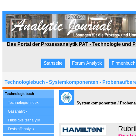
Das Portal der Prozessanalytik PAT - Technologie
und P
Startseite
Forum Analytik
Firmenbuch
Technologiebuch - Systemkomponenten - Probenaufbere
Technologiebuch
Technologie-Index
Systemkomponenten / Probenauf
Gasanalytik
Flüssigkeitsanalytik
Rubri
Feststoffanalytik