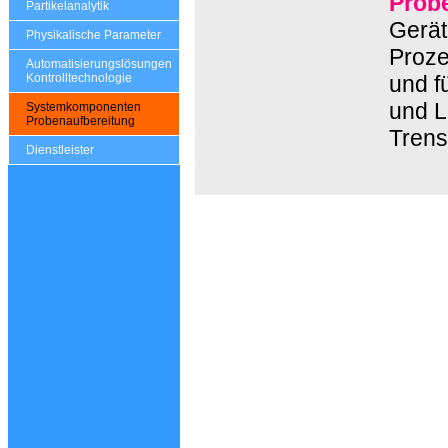
Prob
Partikelanalytik
Gerät
Physikalische Parameter
Proze
Automatisierungslösungen
und f
Kontrolltechnologie
und L
Systemkomponenten
Probenaufbereitung
Trens
Dienstleister