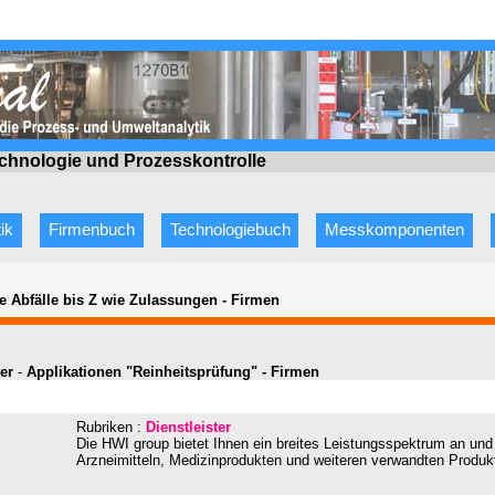
echnologie
und Prozesskontrolle
ik
Firmenbuch
Technologiebuch
Messkomponenten
e Abfälle bis Z wie Zulassungen
-
Firmen
er
-
Applikationen "Reinheitsprüfung" - Firmen
Rubriken :
Dienstleister
Die HWI group bietet Ihnen ein breites Leistungsspektrum an u
Arzneimitteln, Medizinprodukten und weiteren verwandten Produk