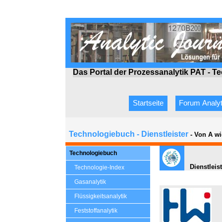
Das Portal der Prozessanalytik PAT - T
Startseite
Forum Analyt
Technologiebuch - Dienstleister
- Von A wi
Technologiebuch
Dienstleist
Technologie-Index
Gasanalytik
Flüssigkeitsanalytik
Feststoffanalytik