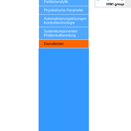
Partikelanalytik
Physikalische Parameter
Automatisierungslösungen
Kontrolltechnologie
Systemkomponenten
Probenaufbereitung
Dienstleister