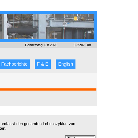
Donnerstag, 6.8.2026
9:35:07 Uhr
Fachberichte
F & E
English
nd umfasst den gesamten Lebenszyklus von
ten.