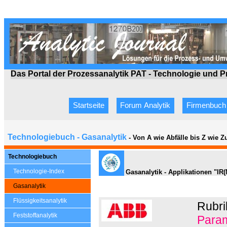
Das Portal der Prozessanalytik PAT - Technologie
und P
Startseite
Forum Analytik
Firmenbuch
Technologiebuch - Gasanalytik
- Von A wie Abfälle bis Z wie 
Technologiebuch
Technologie-Index
Gasanalytik - Applikationen "IR
Gasanalytik
Flüssigkeitsanalytik
Rubri
Feststoffanalytik
Param