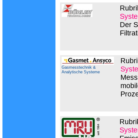
Rubri
Syste
Der S
Filtr
Rubri
Gasmesstechnik &
Syst
Analytische Systeme
Messg
mobil
Proz
Rubri
Syste