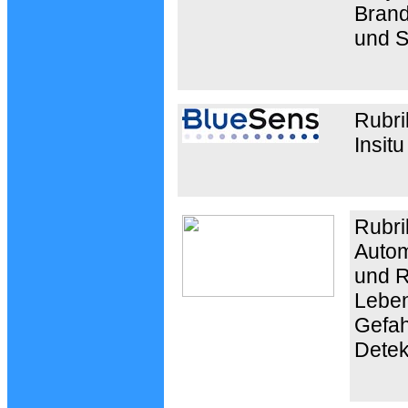
Brand
und 
Rubri
Insit
Rubri
Autom
und R
Leben
Gefah
Detek