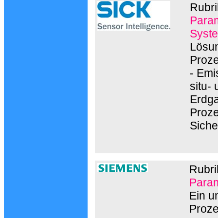
Rubri
Param
Syste
Lösun
Proze
- Emi
situ-
Erdga
Proze
Siche
Rubri
Param
Ein u
Proze