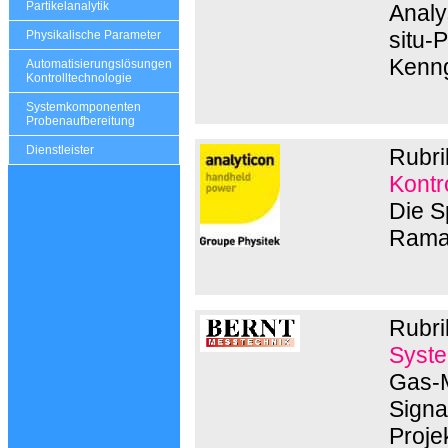
Partikelanalytik
Analys
situ-
Physikalische Parameter
Kenng
Automatisierungslösungen
Kontrolltechnologie
Systemkomponenten
Probenaufbereitung
Dienstleister
Rubri
Kontr
Die S
Rama
Rubri
Syste
Gas-M
Signa
Proje