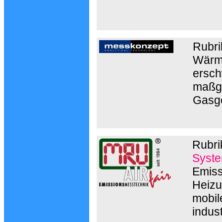
Rubri
Wärme
ersch
maßge
Gasg
Rubri
Syste
Emiss
Heizu
mobil
indust