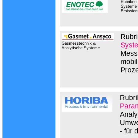
Rubriken:
Systeme z
Emissio
Rubri
Gasmesstechnik &
Syst
Analytische Systeme
Messg
mobil
Proz
Rubri
Param
Analy
Umwe
- für