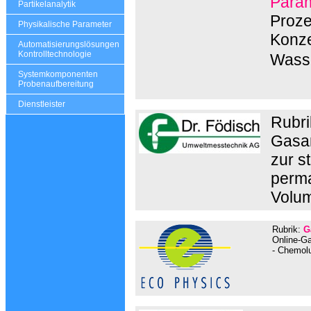
Param
Partikelanalytik
Proze
Physikalische Parameter
Konze
Automatisierungslösungen
Kontrolltechnologie
Wasse
Systemkomponenten
Probenaufbereitung
Dienstleister
Rubri
Gasan
zur s
perma
Volum
Rubrik:
G
Online-Ga
- Chemolu