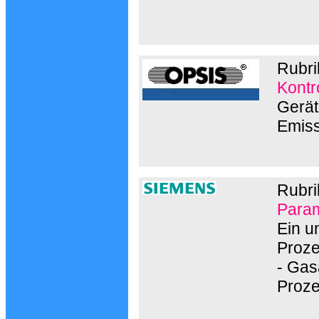
Rubri
Kontr
Gerät
Emis
Rubri
Param
Ein u
Proze
- Gas
Proz