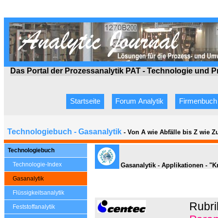
Das Portal der Prozessanalytik PAT - Technologie
und P
Startseite
Forum Analytik
Firmenbuch
Technologiebuch - Gasanalytik
- Von A wie Abfälle bis Z wie 
Technologiebuch
Technologie-Index
Gasanalytik - Applikationen - "K
Gasanalytik
Flüssigkeitsanalytik
Rubri
Feststoffanalytik