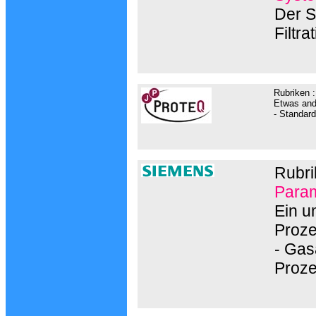
Der S
Filtr
Rubriken 
Etwas and
- Standard
Rubri
Param
Ein u
Proze
- Gas
Proz