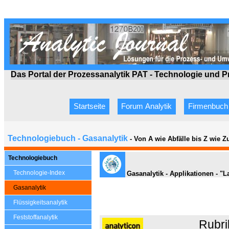
Das Portal der Prozessanalytik PAT - Technologie
und P
Startseite
Forum Analytik
Firmenbuch
Technologiebuch - Gasanalytik
- Von A wie Abfälle bis Z wie 
Technologiebuch
Technologie-Index
Gasanalytik - Applikationen - "
Gasanalytik
Flüssigkeitsanalytik
Feststoffanalytik
Rubri