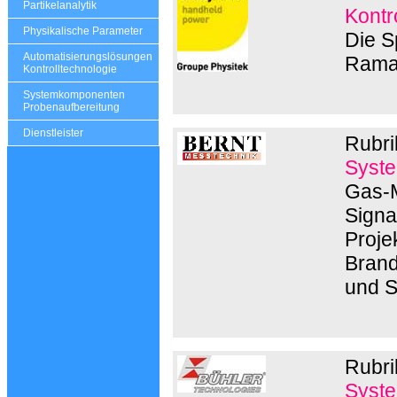
Partikelanalytik
Kontr
Physikalische Parameter
Die S
Automatisierungslösungen
Rama
Kontrolltechnologie
Systemkomponenten
Probenaufbereitung
Dienstleister
Rubri
Syste
Gas-M
Signa
Proje
Brand
und 
Rubri
Syste