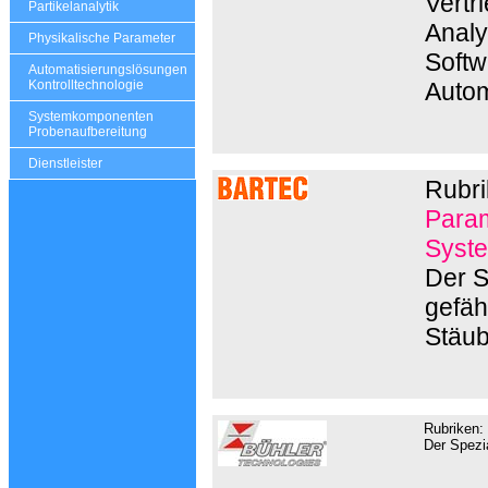
Vertr
Partikelanalytik
Analy
Physikalische Parameter
Softw
Automatisierungslösungen
Autom
Kontrolltechnologie
Systemkomponenten
Probenaufbereitung
Dienstleister
Rubri
Param
Syste
Der S
gefäh
Stäub
Rubriken:
Der Spezia