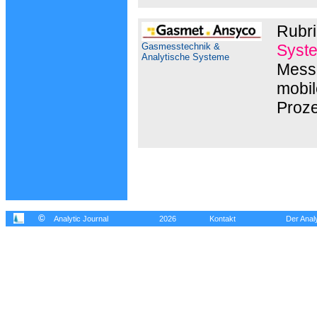
Rubri
Gasmesstechnik &
Syst
Analytische Systeme
Messg
mobil
Proz
©
Analytic Journal
2026
Kontakt
Der Analy