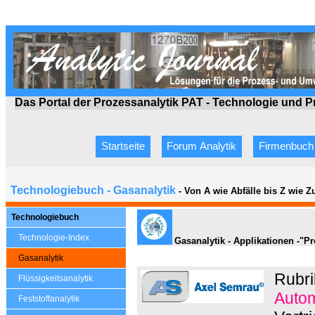
Das Portal der Prozessanalytik PAT - Technologie
und P
Startseite
Forum Analytik
Firmenbuch
Technologiebuch - Gasanalytik
- Von A wie Abfälle bis Z wie 
Technologiebuch
Technologie-Index
Gasanalytik - Applikationen -"P
Gasanalytik
Rubri
Flüssigkeitsanalytik
Autom
Feststoffanalytik