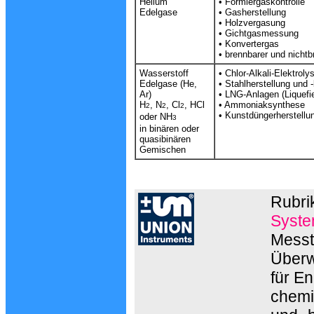
Helium
•
Formiergaskontrolle
Edelgase
•
Gasherstellung
•
Holzvergasung
•
Gichtgasmessung
•
Konvertergas
•
brennbarer und nicht
Wasserstoff
• Chlor-Alkali-Elektroly
Edelgase (He,
• Stahlherstellung und 
Ar)
• LNG-Anlagen (Liquefi
H
, N
, Cl
, HCl
• Ammoniaksynthese
2
2
2
• Kunstdüngerherstellu
oder NH
3
in binären oder
quasibinären
Gemischen
Rubri
Syste
Messt
Überw
für E
chemi