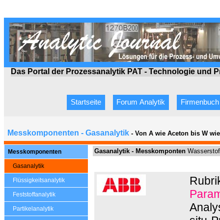
Das Portal der Prozessanalytik PAT - Technologie
und P
Startseite
Forum Analytik
Firmenbuch
Messkomponenten - Gasanalytik
- Von A wie Aceton bis W wi
Gasanalytik -
Messkomponten
Wasserstof
Messkomponenten
Gasanalytik
Rubri
Flüssigkeitsanalytik
Param
Feststoffanalytik
Analys
Partikelanalytik