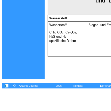
und -
Wasserstoff
Wasserstoff
Biogas- und Erd
CH
, CO
, C
+,O
,
4
2
2
2
H
S und H
2
2
spezifische Dichte
©
Analytic Journal
2026
Kontakt
Der Analy