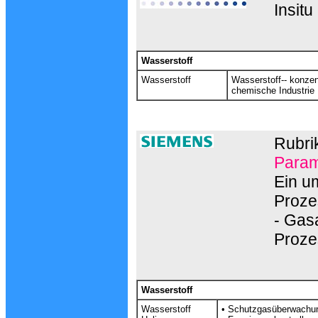
Insit
Wasserstoff
Wasserstoff
Wasserstoff-- konzen
chemische Industrie 
Rubri
Param
Ein u
Proze
- Gas
Proze
Wasserstoff
Wasserstoff
•
Schutzgasüberwachu