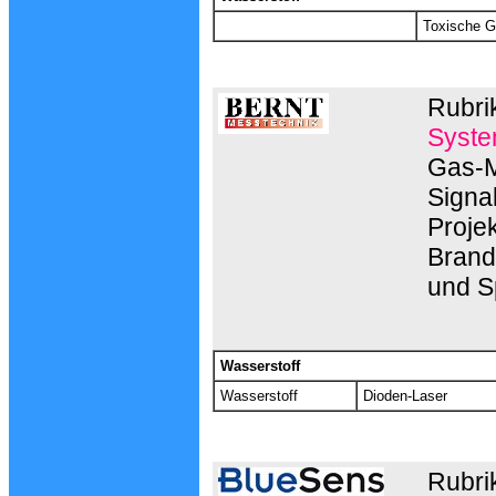
Toxische 
Rubri
Syste
Gas-M
Signa
Proje
Brand
und S
Wasserstoff
Wasserstoff
Dioden-Laser
Rubri