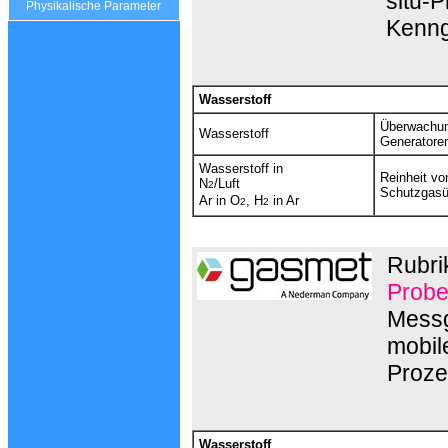
situ-
Physikalische Parameter
Kenng
Wasserstoff
Überwachung
Wasserstoff
Generatore
Wasserstoff in
Reinheit vo
N
/Luft
2
Schutzgas
Ar in O
, H
in Ar
2
2
Rubri
Probe
Messg
mobil
Proze
Wasserstoff