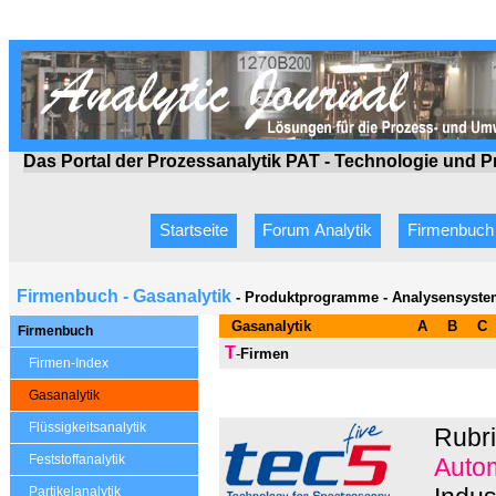
Das Portal der Prozessanalytik PAT - Technologie
und P
Startseite
Forum Analytik
Firmenbuch
Firmenbuch - Gasanalytik
- Produktprogramme - Analysensyste
Gasanalytik
A
B
C
Firmenbuch
T
-
Firmen
Firmen-Index
Gasanalytik
Flüssigkeitsanalytik
Rubr
Feststoffanalytik
Autom
Partikelanalytik