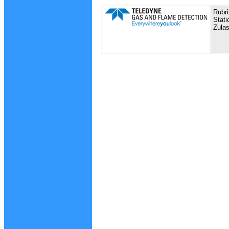
Rubr
Stati
Zula