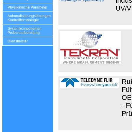
Indus
UV/VI
Physikalische Parameter
Automatisierungslösungen
Kontrolltechnologie
Systemkomponenten
Probenaufbereitung
Dienstleister
Rub
Füh
OEM
- F
Prü