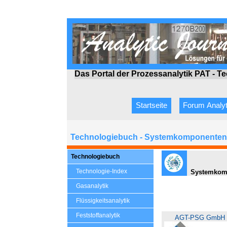
Das Portal der Prozessanalytik PAT - T
Startseite
Forum Analyt
Technologiebuch - Systemkomponenten 
Technologiebuch
Technologie-Index
Systemkomp
Gasanalytik
Flüssigkeitsanalytik
Feststoffanalytik
AGT-PSG GmbH 