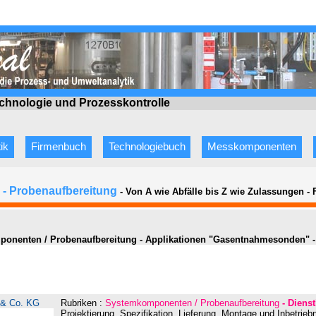
echnologie
und Prozesskontrolle
ik
Firmenbuch
Technologiebuch
Messkomponenten
- Probenaufbereitung
- Von A wie Abfälle bis Z wie Zulassungen
-
onenten / Probenaufbereitung - Applikationen "Gasentnahmesonden" -
& Co. KG
Rubriken :
Systemkomponenten / Probenaufbereitung
- Dienst
Projektierung, Spezifikation, Lieferung, Montage und Inbetrie