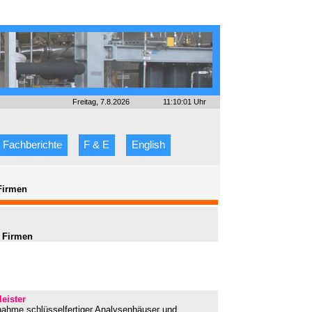
Freitag, 7.8.2026
11:10:01 Uhr
Fachberichte
F & E
English
Firmen
 Firmen
leister
bnahme schlüsselfertiger Analysenhäuser und