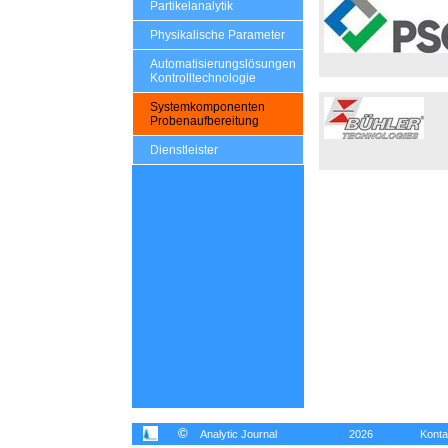
Partikelanalytik
Physikalische Parameter
Automatisierungslösungen
Kontrolltechnologie
Systemkomponenten
Probenaufbereitung
Dienstleister
©
Analytic Journal
2026
Konta