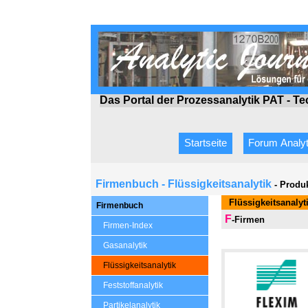
Das Portal der Prozessanalytik PAT - T
Startseite
Forum Analyt
Firmenbuch - Flüssigkeitsanalytik
- Produ
Flüssigkeitsanalyt
Firmenbuch
F
-Firmen
Firmen-Index
Gasanalytik
Flüssigkeitsanalytik
Feststoffanalytik
Partikelanalytik