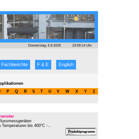
Donnerstag, 6.8.2026
23:09:14 Uhr
Fachberichte
F & E
English
pplikationen
O
P
Q
R
S
T
U
V
W
X
Y
Z
rameter
hflussmessgeräten
en Temperaturen bis 400°C -
.