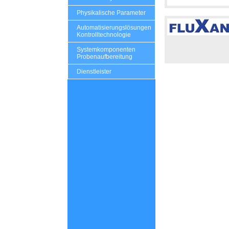
Physikalische Parameter
Automatisierungslösungen
Kontrolltechnologie
Systemkomponenten
Probenaufbereitung
Dienstleister