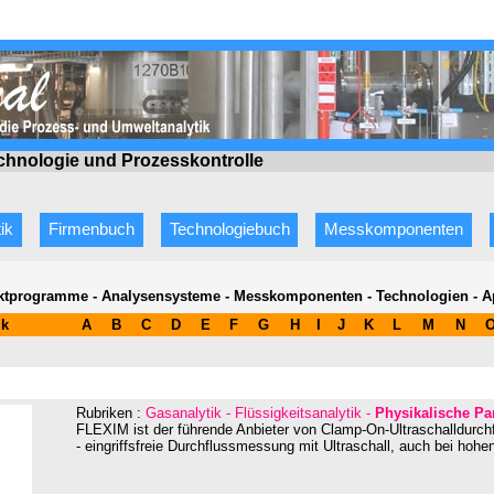
echnologie
und Prozesskontrolle
ik
Firmenbuch
Technologiebuch
Messkomponenten
ktprogramme - Analysensysteme - Messkomponenten - Technologien - A
ik
A
B
C
D
E
F
G
H
I
J
K
L
M
N
Rubriken :
Gasanalytik - Flüssigkeitsanalytik -
Physikalische Pa
FLEXIM ist der führende Anbieter von Clamp-On-Ultraschalldurc
- eingriffsfreie Durchflussmessung mit Ultraschall, auch bei hoh