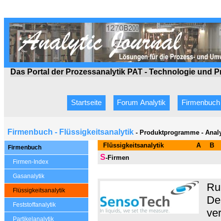
Das Portal der Prozessanalytik PAT - Technologie
und P
Startseite
Forum Analytik
Firmenbuch
Firmenbuch - Flüssigkeitsanalytik
- Produktprogramme - Anal
Flüssigkeitsanalytik
A
B
Firmenbuch
S
-Firmen
Firmen-Index
Gasanalytik
Ru
Flüssigkeitsanalytik
De
Feststoffanalytik
ve
Partikelanalytik