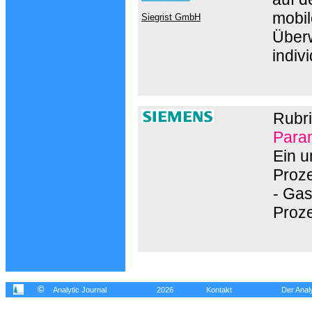
mobil
Siegrist GmbH
Überw
indiv
Rubri
Param
Ein 
Proze
- Gas
Proz
©
Analytic Journal
2026
Kontakt
Der Analy