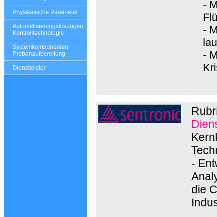
- 
Physikalische Parameter
Flü
Automatisierungslösungen
- 
Kontrolltechnologie
la
Systemkomponenten
- 
Probenaufbereitung
Kri
Dienstleister
Rubr
Diens
Kern
Tech
- En
Analy
die 
Indus