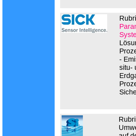
Rubr
Param
Syste
Lösun
Proz
- Em
situ-
Erdga
Proze
Siche
Rubri
Umwel
auf d